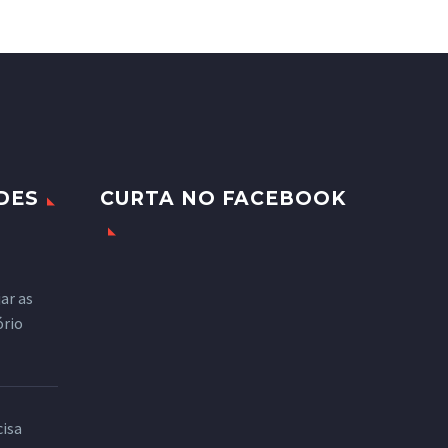
DES
CURTA NO FACEBOOK
ar as
ório
cisa