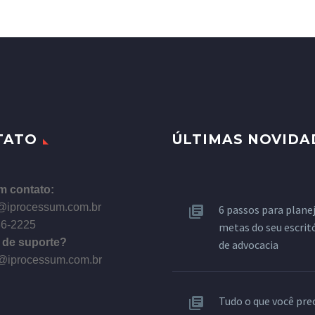
TATO
ÚLTIMAS NOVIDA
m contato:
@iprocessum.com.br
6 passos para planej
86-2225
metas do seu escrit
 de suporte?
de advocacia
@iprocessum.com.br
Tudo o que você pre