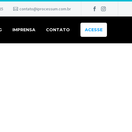
25
contato@iprocessum.com.br
G
IMPRENSA
CONTATO
ACESSE