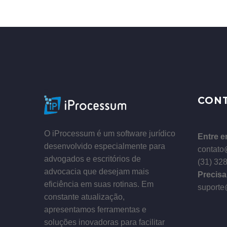
–
CON
–
O iProcessum é um software jurídico
Entre e
desenvolvido especialmente para
contato
advogados e escritórios de
(31) 32
advocacia que desejam mais
Precisa
eficiência em suas rotinas. Em
suporte
constante atualização,
apresentamos ferramentas e
soluções inovadoras para facilitar