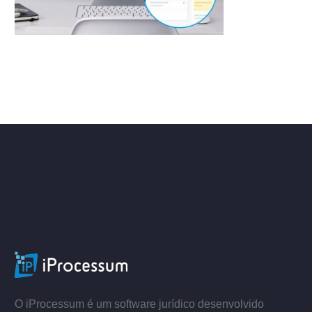
ACESSE
–
–
O iProcessum é um software jurídico desenvolvido