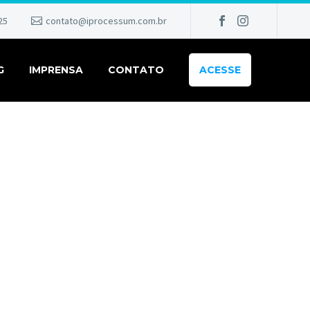
25
contato@iprocessum.com.br
G
IMPRENSA
CONTATO
ACESSE