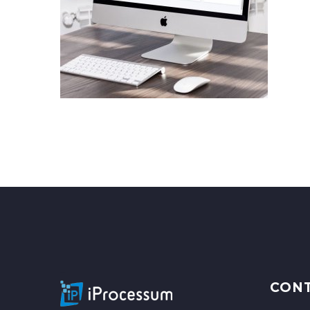
–
CON