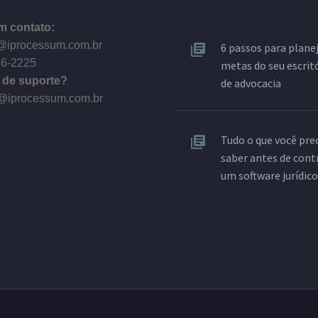
m contato:
@iprocessum.com.br
6 passos para planej
86-2225
metas do seu escrit
 de suporte?
de advocacia
@iprocessum.com.br
Tudo o que você pre
saber antes de cont
um software jurídico