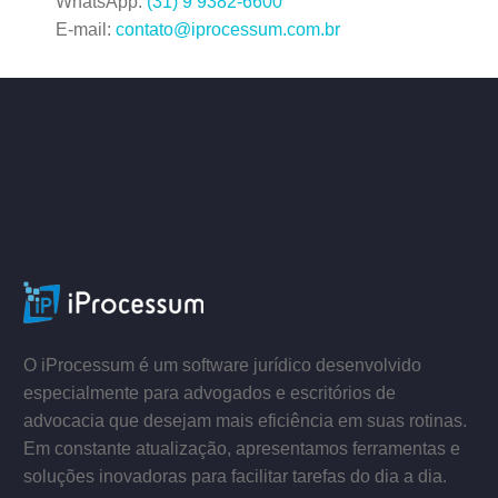
WhatsApp:
(31) 9 9382-6600
E-mail:
contato@iprocessum.com.br
–
–
O iProcessum é um software jurídico desenvolvido
especialmente para advogados e escritórios de
advocacia que desejam mais eficiência em suas rotinas.
Em constante atualização, apresentamos ferramentas e
soluções inovadoras para facilitar tarefas do dia a dia.