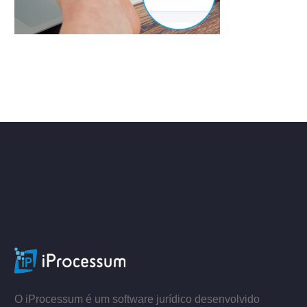
ACESSE
–
–
O iProcessum é um software jurídico desenvolvido