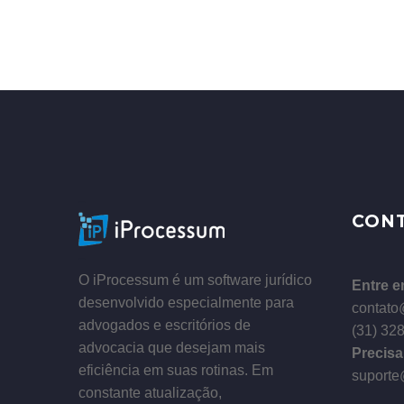
–
CON
–
O iProcessum é um software jurídico
Entre e
desenvolvido especialmente para
contato
advogados e escritórios de
(31) 32
advocacia que desejam mais
Precisa
eficiência em suas rotinas. Em
suporte
constante atualização,