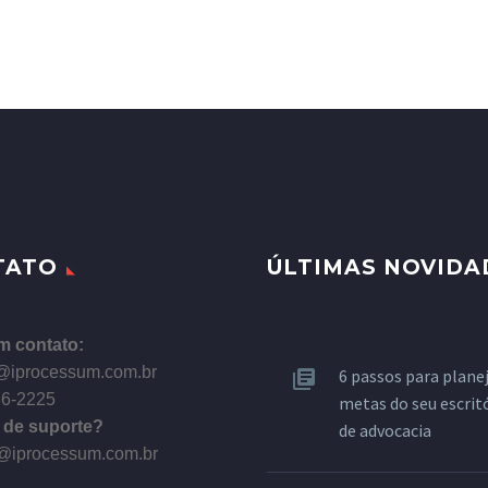
TATO
ÚLTIMAS NOVIDA
m contato:
@iprocessum.com.br
6 passos para planej
86-2225
metas do seu escrit
 de suporte?
de advocacia
@iprocessum.com.br