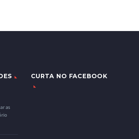
DES
CURTA NO FACEBOOK
ar as
ório