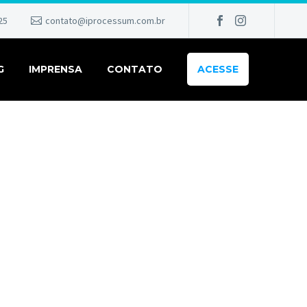
25
contato@iprocessum.com.br
G
IMPRENSA
CONTATO
ACESSE