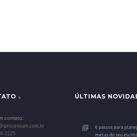
TATO
ÚLTIMAS NOVIDA
m contato:
@iprocessum.com.br
6 passos para planej
86-2225
metas do seu escrit