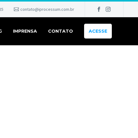
25
contato@iprocessum.com.br
G
IMPRENSA
CONTATO
ACESSE