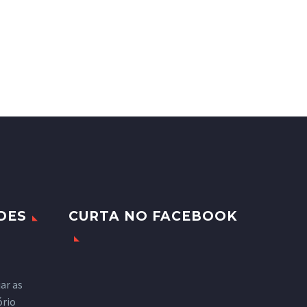
DES
CURTA NO FACEBOOK
ar as
ório