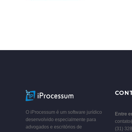
–
CON
–
O iProcessum é um software jurídico
Entre e
desenvolvido especialmente para
contato
advogados e escritórios de
(31) 32