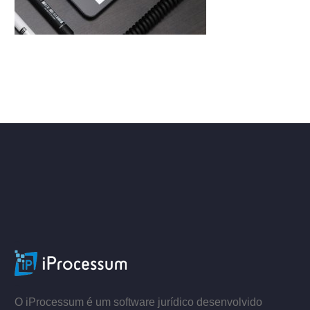
ACESSE
–
–
O iProcessum é um software jurídico desenvolvido