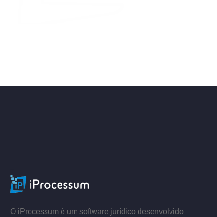
ACESSE
–
–
O iProcessum é um software jurídico desenvolvido