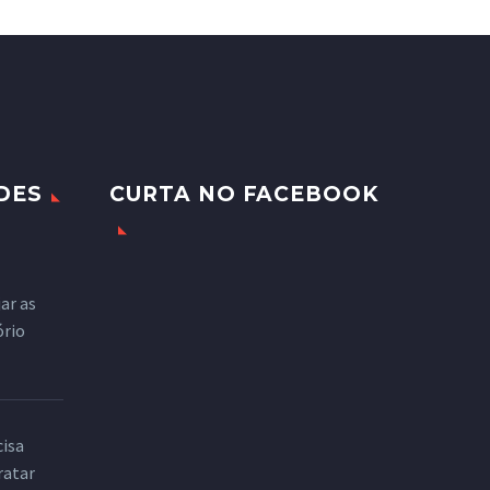
DES
CURTA NO FACEBOOK
ar as
ório
cisa
ratar