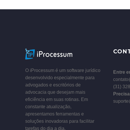
–
CON
–
O iProcessum é um software jurídico
Entre e
desenvolvido especialmente para
contato
advogados e escritórios de
(31) 32
advocacia que desejam mais
Precisa
eficiência em suas rotinas. Em
suporte
constante atualização,
apresentamos ferramentas e
soluções inovadoras para facilitar
tarefas do dia a dia.