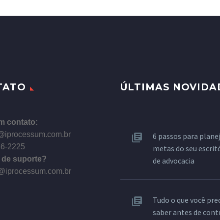
TATO
ÚLTIMAS NOVIDA
m contato:
@iprocessum.com.br
6 passos para planej
86-2225
metas do seu escrit
 de suporte?
de advocacia
@iprocessum.com.br
Tudo o que você pre
saber antes de cont