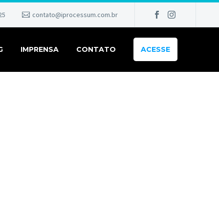
25
contato@iprocessum.com.br
G
IMPRENSA
CONTATO
ACESSE