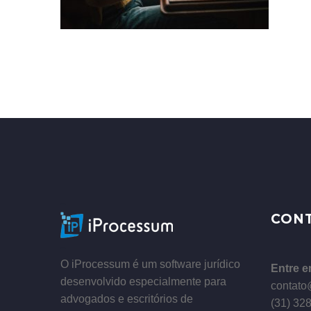
–
CON
–
O iProcessum é um software jurídico
Entre e
desenvolvido especialmente para
contato
advogados e escritórios de
(31) 32