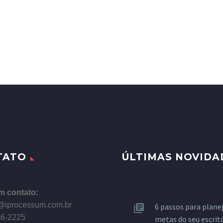
TATO
ÚLTIMAS NOVIDA
m contato:
@iprocessum.com.br
6 passos para planej
86-2225
metas do seu escrit