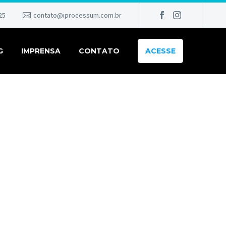
25
contato@iprocessum.com.br
G
IMPRENSA
CONTATO
ACESSE