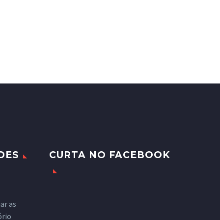
DES
CURTA NO FACEBOOK
ar as
ório