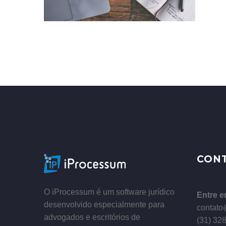
–
CON
–
O iProcessum é um software jurídico
Entre e
desenvolvido especialmente para
contato
advogados e escritórios de
(31) 32