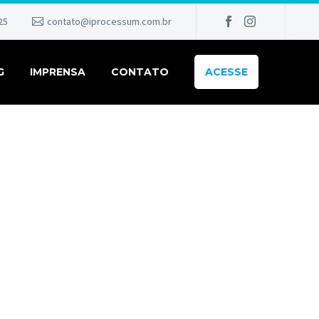
25
contato@iprocessum.com.br
G
IMPRENSA
CONTATO
ACESSE