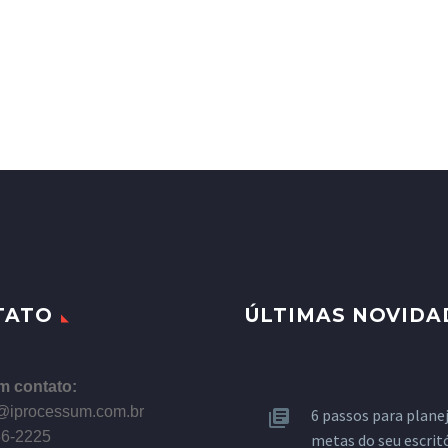
TATO
ÚLTIMAS NOVIDA
m contato:
@iprocessum.com.br
6 passos para planej
86-2225
metas do seu escrit