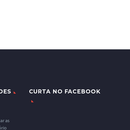
DES
CURTA NO FACEBOOK
ar as
ório