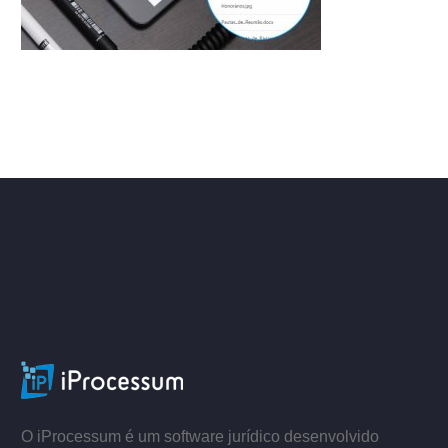
ACESSE
–
–
O iProcessum é um software jurídico desenvolvido