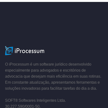
ACESSE
–
–
O iProcessum é um software jurídico desenvolvido
especialmente para advogados e escritórios de
advocacia que desejam mais eficiência em suas rotinas.
Em constante atualização, apresentamos ferramentas e
soluções inovadoras para facilitar tarefas do dia a dia.
–
SOFT8 Softwares Inteligentes Ltda.
30.227.590/0001­-50.