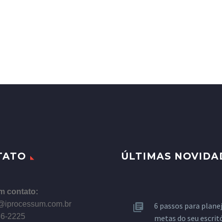
TATO
ÚLTIMAS NOVIDA
m contato:
@iprocessum.com.br
6 passos para planej
86-2225
metas do seu escrit