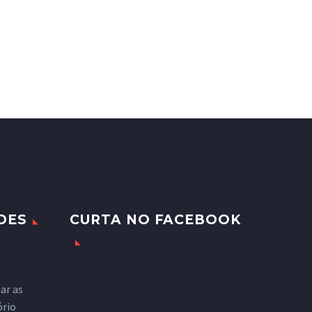
DES
CURTA NO FACEBOOK
ar as
ório