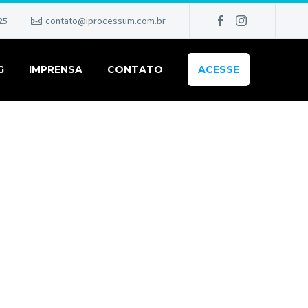
25
contato@iprocessum.com.br
G
IMPRENSA
CONTATO
ACESSE