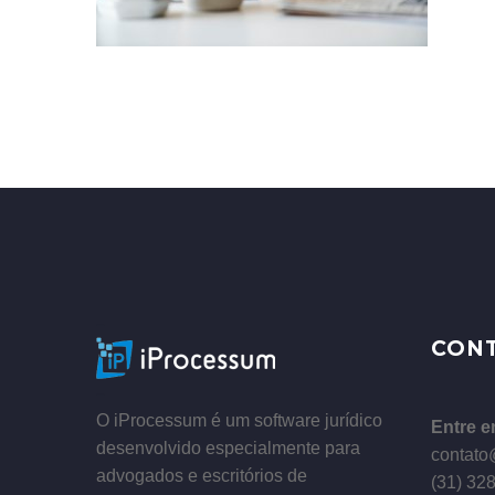
–
CON
–
O iProcessum é um software jurídico
Entre e
desenvolvido especialmente para
contato
advogados e escritórios de
(31) 32