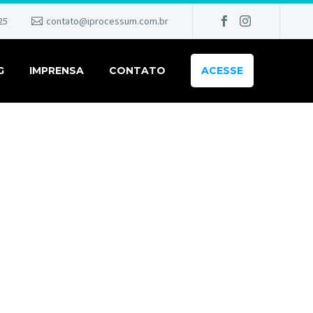
25
contato@iprocessum.com.br
G
IMPRENSA
CONTATO
ACESSE