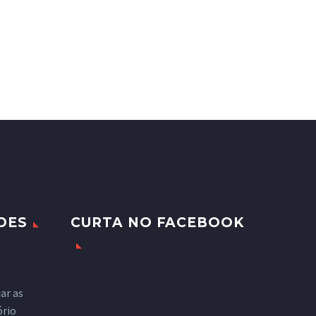
DES
CURTA NO FACEBOOK
ar as
ório