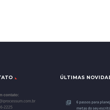
TATO
ÚLTIMAS NOVIDA
m contato:
@iprocessum.com.br
6 passos para planej
86-2225
metas do seu escrit