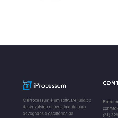
–
CON
–
O iProcessum é um software jurídico
Entre e
desenvolvido especialmente para
contato
advogados e escritórios de
(31) 32