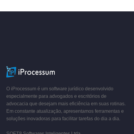
–
–
O iProcessum é um software jurídico desenvolvido
especialmente para advogados e escritórios de
advocacia que desejam mais eficiência em suas rotinas.
Em constante atualização, apresentamos ferramentas e
soluções inovadoras para facilitar tarefas do dia a dia.
–
SOFT8 Softwares Inteligentes Ltda.