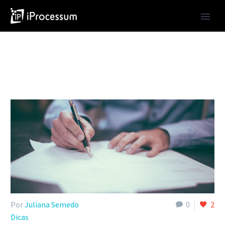
Por
Juliana Semedo
0
2
Dicas