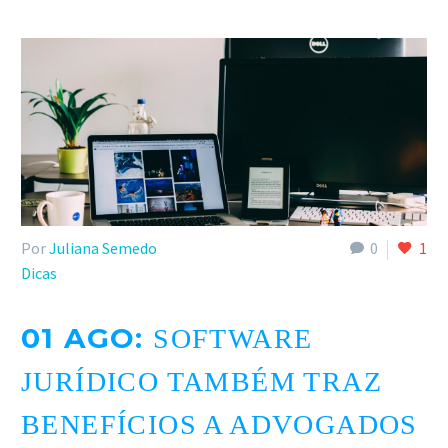
Por
Juliana Semedo
0
1
Dicas
01 AGO:
SOFTWARE
JURÍDICO TAMBÉM TRAZ
BENEFÍCIOS A ADVOGADOS