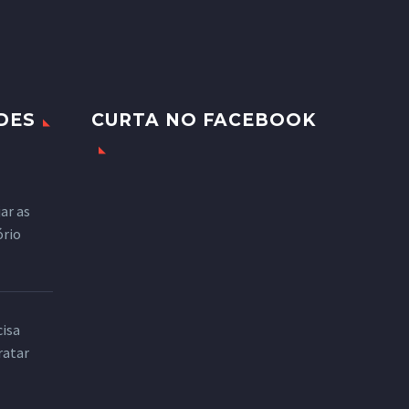
DES
CURTA NO FACEBOOK
ar as
ório
cisa
ratar