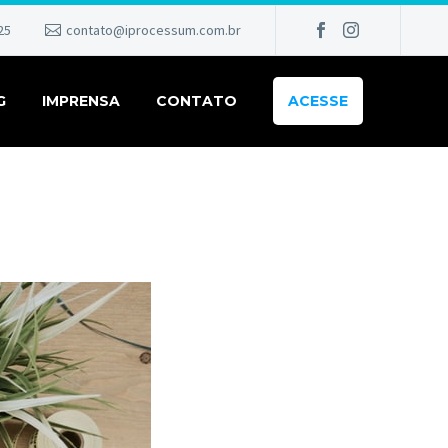
25
contato@iprocessum.com.br
G
IMPRENSA
CONTATO
ACESSE