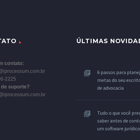
TATO
ÚLTIMAS NOVIDA
m contato:
@iprocessum.com.br
6 passos para planej
86-2225
metas do seu escrit
 de suporte?
de advocacia
@iprocessum.com.br
Tudo o que você pre
saber antes de cont
um software jurídico