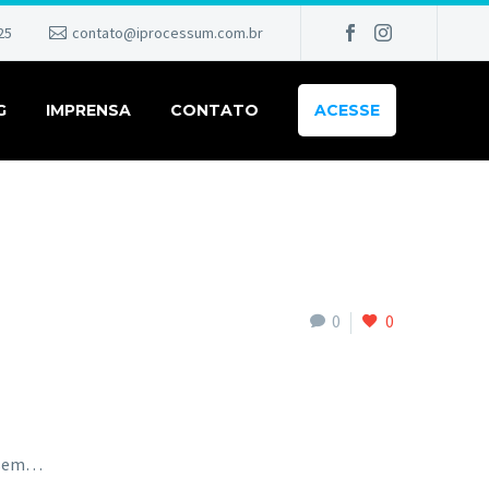
25
contato@iprocessum.com.br
G
IMPRENSA
CONTATO
ACESSE
0
0
m sem…