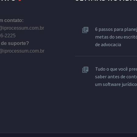
m contato:
@iprocessum.com.br
6 passos para planej
86-2225
metas do seu escrit
 de suporte?
de advocacia
@iprocessum.com.br
Tudo o que você pre
saber antes de cont
um software jurídico