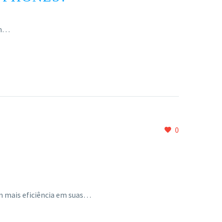
um…
0
am mais eficiência em suas…