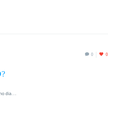
0
0
O?
 no dia…