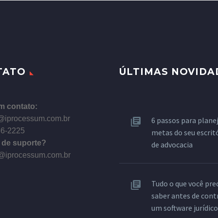
TATO
ÚLTIMAS NOVIDA
m contato:
@iprocessum.com.br
6 passos para planej
86-2225
metas do seu escrit
 de suporte?
de advocacia
@iprocessum.com.br
Tudo o que você pre
saber antes de cont
um software jurídico