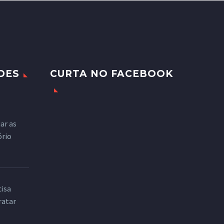
DES
CURTA NO FACEBOOK
ar as
ório
cisa
ratar