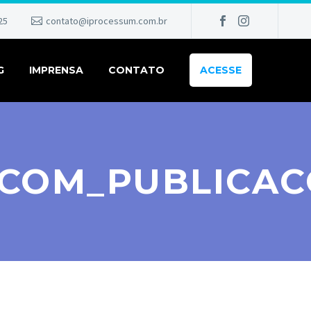
25
contato@iprocessum.com.br
G
IMPRENSA
CONTATO
ACESSE
_COM_PUBLICAC