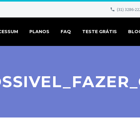
(31) 3286-22
CESSUM
PLANOS
FAQ
TESTE GRÁTIS
BLO
SSIVEL_FAZER