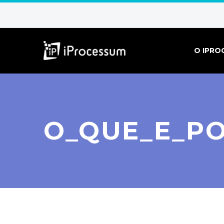
O IPRO
O_QUE_E_PO