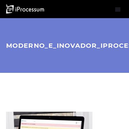
MODERNO_E_INOVADOR_IPROCE